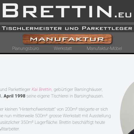
Planungsbüro
Werkstatt
Manufaktur-Möbel
 und Parkettleger
Kai Brettin
, gebürtiger Barsinghäuser,
1. April 1998
seine eigene Tischlerei in Barsinghausen.
r kleinen "Hinterhofwerkstatt" von 200m² steigerte er sich
ine nun mittlerweile 500m² grosse Werkstatt mit Ausstellung
sätzlicher 350m² Lagerfläche. Brettin beschäftigt heute
Mitarbeiter.