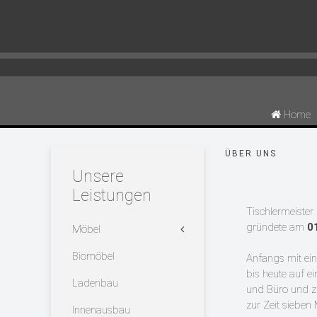
Home
ÜBER UNS
Unsere
Leistungen
Tischlermeister
gründete am
0
Möbel
Biomöbel
Anfangs mit eine
bis heute auf e
Ladenbau
und Büro und zu
zur Zeit sieben 
Innenausbau