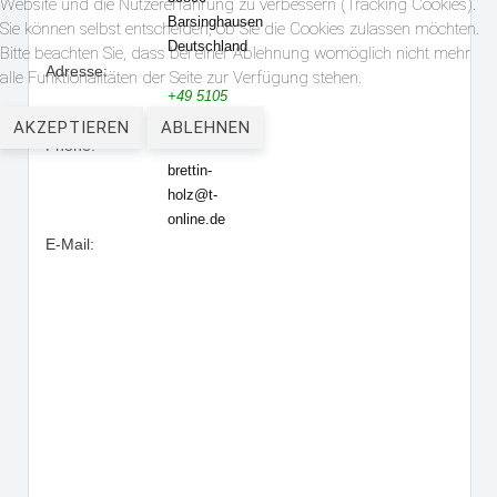
Website und die Nutzererfahrung zu verbessern (Tracking Cookies).
Barsinghausen
Sie können selbst entscheiden, ob Sie die Cookies zulassen möchten.
Deutschland
Bitte beachten Sie, dass bei einer Ablehnung womöglich nicht mehr
Adresse:
alle Funktionalitäten der Seite zur Verfügung stehen.
+49 5105
58 00 5
AKZEPTIEREN
ABLEHNEN
Phone:
brettin-
holz@t-
online.de
E-Mail: