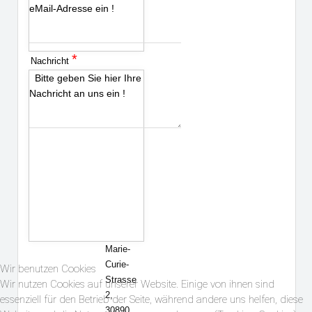
eMail-Adresse ein !
*
Nachricht
Bitte geben Sie hier Ihre
Nachricht an uns ein !
Marie-
Curie-
Wir benutzen Cookies
Strasse
Wir nutzen Cookies auf unserer Website. Einige von ihnen sind
2,
essenziell für den Betrieb der Seite, während andere uns helfen, diese
30890